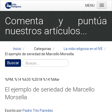
MENU
≡
Comenta y puntúa
Inicio
nuestros artículos...
Objetivo
¿Quiénes somos?
Categorias
Inicio
/
Categorias
/
La vida religiosa en el IVE
/
El ejemplo de seriedad de Marcello Morsella
La vida religiosa en sus aspectos teológicos
Buscar
Vida religiosa y Biblia
La vida religiosa en los ejemplos de los santos
%PM, %14 %635 %2018 %14:%Mar
Los votos en particular
El ejemplo de seriedad de Marcello
La vida religiosa en los textos de los santos
Morsella
La vida religiosa en el magisterio de la iglesia
Enemigos de la vida religiosa
Escrito por
Padre Tito Paredes