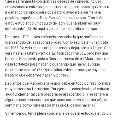
fuese seminarista con grandes deseos de ingresar, incluso
empezando a estudiar por su cuenta algunas cosas, quizá para
ir ganando tiempo o para que esto lo ayudara a ser fiel a la
palabra empeñada a Dios. Escribía en ese tiempo: “También
estoy estudiando un poquito de latín, que también es muy
interesante” (5). He aquí alguien que no perdía el tiempo.
Destaca el P. Fuentes «Marcelo encaraba lo que hacía con un
gran sentido de la responsabilidad. Como escribe en una notita
de 1983: “la vida es un continuo tomar y dejar, partir y llegar. Y así
será hasta la última Partida. Es fácil decir me voy, pero hay que
hacerlo. Solamente pido a Dios, por medio de mi Madre, que me
dé la fortaleza para hacer lo que tengo que hacer, aunque
mucho me cueste” (6). Ojalá todos entendamos que hay que
hacer lo que debemos hacer. Y punto».
Decíamos que Marcelo era responsable en todo por eso tomaba
muy en serio su formación. Por ejemplo, consideraba el estudio
algo fundamental para prepararse al sacerdocio. Y se refiere a
algunas conferencias a las que pudo asistir en el primer año de
seminario como “una gracia más que Dios nos hace” (7).
Sin embargo, tenía plena conciencia de que el estudio, siendo un