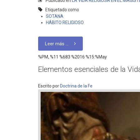
Publicado en
LA VIDA RELIGIOSA EN EL MAGIST
Etiquetado como
SOTANA
HÁBITO RELIGIOSO
Leer más ...
%PM, %11 %683 %2016 %15:%May
Elementos esenciales de la Vid
Escrito por
Doctrina de la Fe