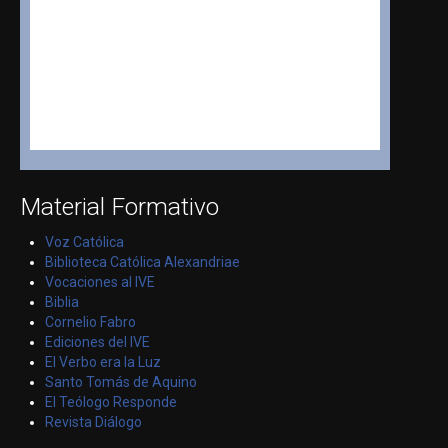
Material Formativo
Voz Católica
Biblioteca Católica Alexandriae
Vocaciones al IVE
Biblia
Cornelio Fabro
Ediciones del IVE
El Verbo era la Luz
Santo Tomás de Aquino
El Teólogo Responde
Revista Diálogo