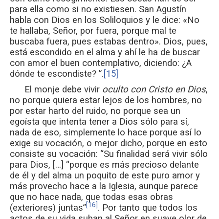
para ella como si no existiesen. San Agustín
habla con Dios en los Soliloquios y le dice: «No
te hallaba, Señor, por fuera, porque mal te
buscaba fuera, pues estabas dentro». Dios, pues,
está escondido en el alma y ahí le ha de buscar
con amor el buen contemplativo, diciendo: ¿A
dónde te escondiste? ”.
[15]
El monje debe vivir
oculto con Cristo en Dios
,
no porque quiera estar lejos de los hombres, no
por estar harto del ruido, no porque sea un
egoísta que intenta tener a Dios sólo para sí,
nada de eso, simplemente lo hace porque así lo
exige su vocación, o mejor dicho, porque en esto
consiste su vocación: “Su finalidad será vivir sólo
para Dios, […] “porque es más precioso delante
de él y del alma un poquito de este puro amor y
más provecho hace a la Iglesia, aunque parece
que no hace nada, que todas esas obras
[16]
(exteriores) juntas”
. Por tanto que todos los
actos de su vida suban al Señor en suave olor de