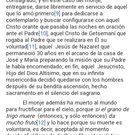
consagrado, y en este caso del monje,
entregarse, darse libremente en servicio de aquel
que lo amó primero
[9]
para dedicarse a
contemplarlo y buscar configurarse con aquel
Cristo orante que pasaba las noches en oración
ante el Padre
[10]
, aquel Cristo de Getsemaní que
rogaba al Padre que se realizara en Él su
voluntad
[11]
, aquel Jesús de Nazaret que
permaneció 30 años en el arcano de la casa de
José y María preparando la misión que su Padre
le había encomendado; en fin, aquel Jesucristo,
Hijo del Dios Altísimo, que en su infinita
misericordia decidió quedarse con los hombres
después de su bendita ascensión, hecho
sacramento en el silencio del sagrario.
El monje además ha muerto al mundo
para fructificar para el cielo, porque
si el grano de
trigo muere
(entonces, y sólo entonces)
da
mucho fruto
[12]
y lo hace porque su muerte es
voluntaria, es decir, aceptada al momento