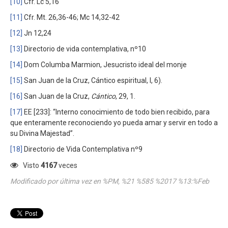
[10]
Cfr. Lc 5,16
[11]
Cfr. Mt. 26,36-46; Mc 14,32-42
[12]
Jn 12,24
[13]
Directorio de vida contemplativa, nº10
[14]
Dom Columba Marmion, Jesucristo ideal del monje
[15]
San Juan de la Cruz, Cántico espiritual, I, 6).
[16]
San Juan de la Cruz,
Cántico
, 29, 1.
[17]
EE [233]: “Interno conocimiento de todo bien recibido, para
que enteramente reconociendo yo pueda amar y servir en todo a
su Divina Majestad”.
[18]
Directorio de Vida Contemplativa nº9
Visto
4167
veces
Modificado por última vez en %PM, %21 %585 %2017 %13:%Feb