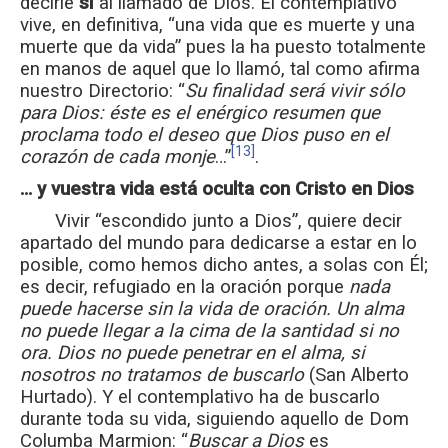
decirle
sí
al llamado de Dios. El contemplativo
vive, en definitiva, “una vida que es muerte y una
muerte que da vida” pues la ha puesto totalmente
en manos de aquel que lo llamó, tal como afirma
nuestro Directorio: “
Su finalidad será vivir sólo
para Dios: éste es el enérgico resumen que
proclama todo el deseo que Dios puso en el
[13]
corazón de cada monje
…”
.
… y vuestra vida está oculta con Cristo en Dios
Vivir “escondido junto a Dios”, quiere decir
apartado del mundo para dedicarse a estar en lo
posible, como hemos dicho antes, a solas con Él;
es decir, refugiado en la oración porque
nada
puede hacerse sin la vida de oración. Un alma
no puede llegar a la cima de la santidad si no
ora. Dios no puede penetrar en el alma, si
nosotros no tratamos de buscarlo
(San Alberto
Hurtado). Y el contemplativo ha de buscarlo
durante toda su vida, siguiendo aquello de Dom
Columba Marmion: “
Buscar a Dios
es