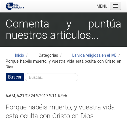
MENU
≡
Comenta y puntúa
Inicio
nuestros artículos...
Objetivo
¿Quiénes somos?
Categorias
Inicio
/
Categorias
/
La vida religiosa en el IVE
/
Porque habéis muerto, y vuestra vida está oculta con Cristo en
La vida religiosa en sus aspectos teológicos
Dios
Vida religiosa y Biblia
Buscar
La vida religiosa en los ejemplos de los santos
Los votos en particular
%AM, %21 %524 %2017 %11:%Feb
La vida religiosa en los textos de los santos
Porque habéis muerto, y vuestra vida
La vida religiosa en el magisterio de la iglesia
está oculta con Cristo en Dios
Enemigos de la vida religiosa