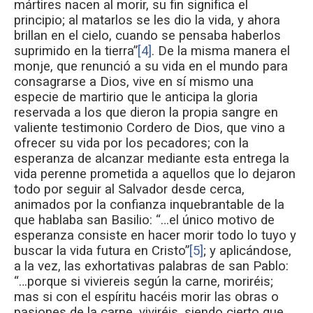
mártires nacen al morir, su fin significa el
principio; al matarlos se les dio la vida, y ahora
brillan en el cielo, cuando se pensaba haberlos
suprimido en la tierra”
[4]
. De la misma manera el
monje, que renunció a su vida en el mundo para
consagrarse a Dios, vive en sí mismo una
especie de martirio que le anticipa la gloria
reservada a los que dieron la propia sangre en
valiente testimonio Cordero de Dios, que vino a
ofrecer su vida por los pecadores; con la
esperanza de alcanzar mediante esta entrega la
vida perenne prometida a aquellos que lo dejaron
todo por seguir al Salvador desde cerca,
animados por la confianza inquebrantable de la
que hablaba san Basilio: “…el único motivo de
esperanza consiste en hacer morir todo lo tuyo y
buscar la vida futura en Cristo”
[5]
; y aplicándose,
a la vez, las exhortativas palabras de san Pablo:
“…porque si viviereis según la carne, moriréis;
mas si con el espíritu hacéis morir las obras o
pasiones de la carne, viviréis, siendo cierto que