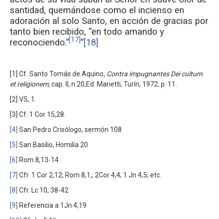
santidad, quemándose como el incienso en
adora­ción al solo Santo, en acción de gracias por
tanto bien reci­bi­do, “en todo amando y
[17]
reconociendo.”
”
[18]
[1] Cf. Santo Tomás de Aquino,
Contra impugnantes Dei cultum
et re­ligionem
, cap. II, n 20,Ed. Marietti, Turín, 1972, p. 11.
[2] VS, 1.
[3] Cf. 1 Cor 15,28.
[4]
San Pedro Crisólogo, sermón 108
[5]
San Basilio, Homilía 20
[6]
Rom 8,13-14
[7]
Cfr. 1 Cor 2,12; Rom 8,1,; 2Cor 4,4; 1 Jn 4,5; etc.
[8]
Cfr. Lc 10, 38-42
[9]
Referencia a 1Jn 4,19