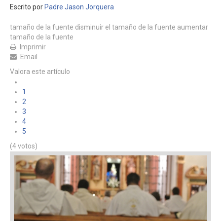
Escrito por
Padre Jason Jorquera
La vida religiosa en el IVE
tamaño de la fuente
Pedidos de Oraciones
disminuir el tamaño de la fuente
aumentar
tamaño de la fuente
Login
Imprimir
Email
Valora este artículo
1
2
3
4
5
(4 votos)